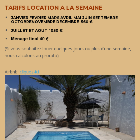
TARIFS LOCATION A LA SEMAINE
JANVIER FEVRIER MARS
AVRIL MAI JUIN SEPTEMBRE
OCTOBRE
NOVEMBRE DECEMBRE
560 €
JUILLET ET AOUT 1050 €
Ménage final 40 €
(Si vous souhaitez louer quelques jours ou plus d’une semaine,
nous calculons au prorata)
Airbnb:
cliquez-ici