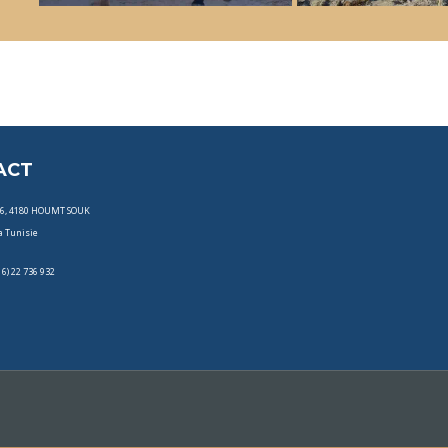
ACT
86, 4180 HOUMT SOUK
a Tunisie
16) 22 736 932