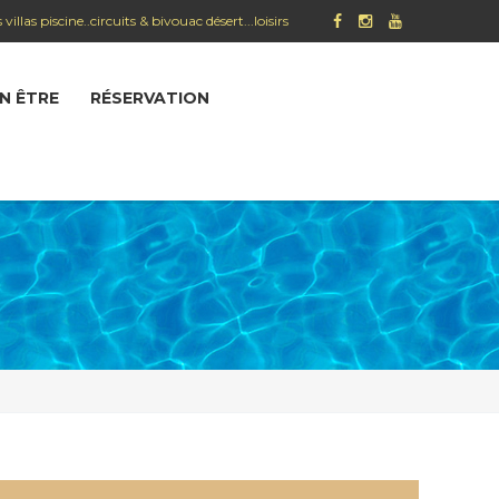
 piscine..circuits & bivouac désert...loisirs
EN ÊTRE
RÉSERVATION