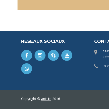
RESEAUX SOCIAUX
CONT
B.P 4
Djerb
(00 2
Copyright ©
anis.tn
2016