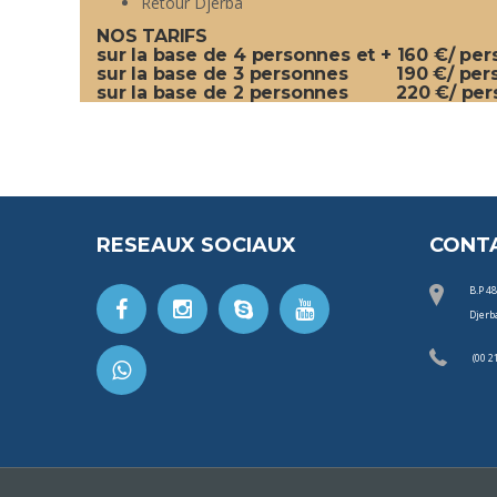
Retour Djerba
NOS TARIFS
sur la base de 4 personnes et + 160 €/ per
sur la base de 3 personnes 190 €/ per
sur la base de 2 personnes 220 €/ per
RESEAUX SOCIAUX
CONT
B.P 4
Djerb
(00 2