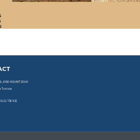
s
s
s
ACT
86, 4180 HOUMT SOUK
a Tunisie
16) 22 736 932