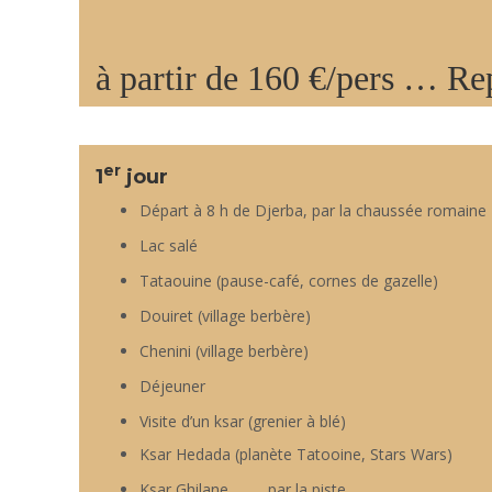
à partir de 160 €/pers … Re
er
1
jour
Départ à 8 h de Djerba, par la chaussée romaine
Lac salé
Tataouine (pause-café, cornes de gazelle)
Douiret (village berbère)
Chenini (village berbère)
Déjeuner
Visite d’un ksar (grenier à blé)
Ksar Hedada (planète Tatooine, Stars Wars)
Ksar Ghilane …….. par la piste